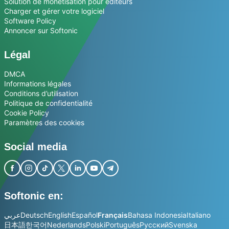
Solution de monétisation pour éditeurs
Charger et gérer votre logiciel
Software Policy
Annoncer sur Softonic
Légal
DMCA
Informations légales
Conditions d’utilisation
Politique de confidentialité
Cookie Policy
Paramètres des cookies
Social media
Softonic en:
عربي
Deutsch
English
Español
Français
Bahasa Indonesia
Italiano
日本語
한국어
Nederlands
Polski
Português
Русский
Svenska