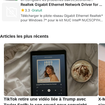
d&#39;énergie trouvés sur votre PC.
Realtek Gigabit Ethernet Network Driver for Windows 7
3.3
Gratuit
Télécharger le pilote réseau Gigabit Ethernet Realtek*
pour Windows 7* pour le kit NUC Intel® NUC5CPYH,
NUC5PPYH
Articles les plus récents
TikTok retire une vidéo liée à Trump avec
X-M