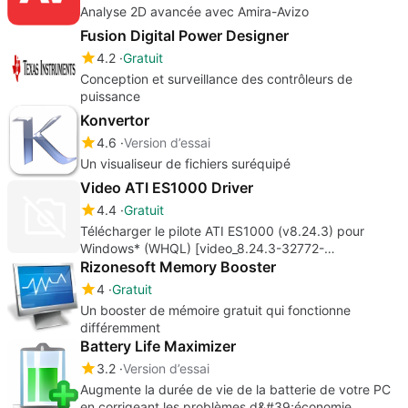
Analyse 2D avancée avec Amira-Avizo
Fusion Digital Power Designer
4.2
Gratuit
Conception et surveillance des contrôleurs de
puissance
Konvertor
4.6
Version d’essai
Un visualiseur de fichiers suréquipé
Video ATI ES1000 Driver
4.4
Gratuit
Télécharger le pilote ATI ES1000 (v8.24.3) pour
Windows* (WHQL) [video_8.24.3-32772-
intel_certified.zip]
Rizonesoft Memory Booster
4
Gratuit
Un booster de mémoire gratuit qui fonctionne
différemment
Battery Life Maximizer
3.2
Version d’essai
Augmente la durée de vie de la batterie de votre PC
en corrigeant les problèmes d&#39;économie