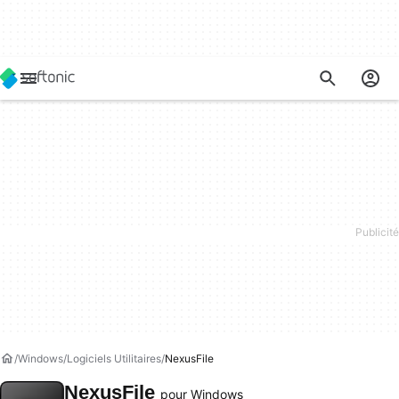
Windows
Logiciels Utilitaires
NexusFile
NexusFile
pour Windows