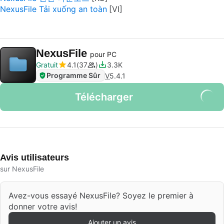
NexusFile Tải xuống an toàn
NexusFile
pour PC
Gratuit
4.1
37
3.3K
Programme Sûr
V
5.4.1
Télécharger
Avis utilisateurs
sur NexusFile
Avez-vous essayé NexusFile? Soyez le premier à
donner votre avis!
Ajouter un avis