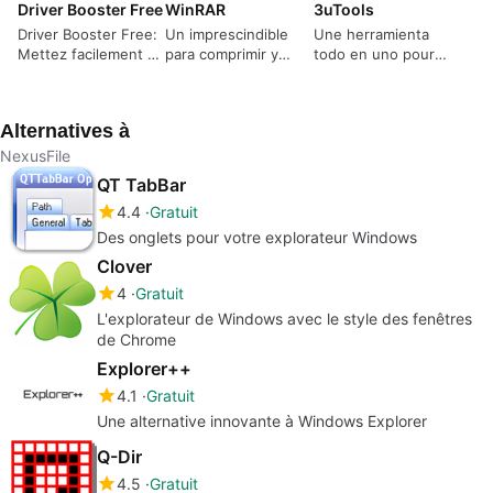
Driver Booster Free
WinRAR
3uTools
Driver Booster Free:
Un imprescindible
Une herramienta
Mettez facilement à
para comprimir y
todo en uno pour
jour vos pilotes
descomprimir todos
ton iPhone, iPad ou
los formatos de
iPod Touch.
archivos.
Alternatives à
NexusFile
QT TabBar
4.4
Gratuit
Des onglets pour votre explorateur Windows
Clover
4
Gratuit
L'explorateur de Windows avec le style des fenêtres
de Chrome
Explorer++
4.1
Gratuit
Une alternative innovante à Windows Explorer
Q-Dir
4.5
Gratuit