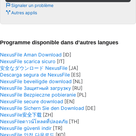
Signaler un problème
Autres applis
Programme disponible dans d’autres langues
NexusFile Aman Download
NexusFile scarica sicuro
安全なダウンロード NexusFile
Descarga segura de NexusFile
NexusFile beveiligde download
NexusFile Защитный загрузку
NexusFile Bezpieczne pobieranie
NexusFile secure download
NexusFile Sichern Sie den Download
NexusFile安全下载
NexusFileดาวน์โหลดที่ปลอดภัย
NexusFile güvenli indir
NexusFile 안전 다운로드